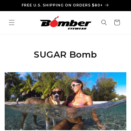
Ir
FREE U.S. SHIPPING ON ORDERS $80+
directamente
al contenido
Carrito
C
SUGAR Bomb
o
l
e
c
c
i