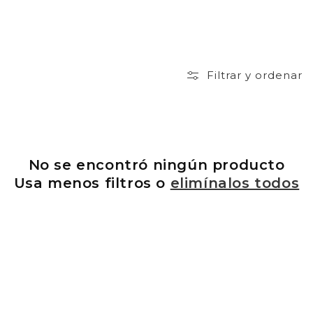
ó
n
:
Filtrar y ordenar
No se encontró ningún producto
Usa menos filtros o
elimínalos todos